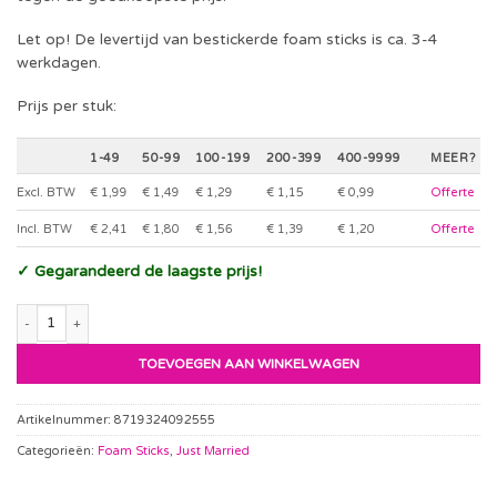
Let op! De levertijd van bestickerde foam sticks is ca. 3-4
werkdagen.
Prijs per stuk:
1-49
50-99
100-199
200-399
400-9999
MEER?
Excl. BTW
€ 1,99
€ 1,49
€ 1,29
€ 1,15
€ 0,99
Offerte
Incl. BTW
€ 2,41
€ 1,80
€ 1,56
€ 1,39
€ 1,20
Offerte
✓ Gegarandeerd de laagste prijs!
LED foamstick Multicolor “just married” aantal
TOEVOEGEN AAN WINKELWAGEN
Artikelnummer:
8719324092555
Categorieën:
Foam Sticks
,
Just Married