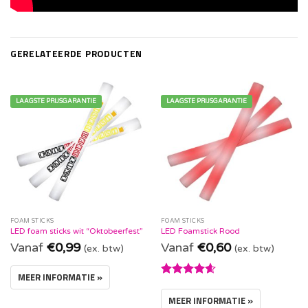
GERELATEERDE PRODUCTEN
LAAGSTE PRIJSGARANTIE
LAAGSTE PRIJSGARANTIE
FOAM STICKS
FOAM STICKS
LED foam sticks wit “Oktobeerfest”
LED Foamstick Rood
Vanaf
€
0,99
Vanaf
€
0,60
(ex. btw)
(ex. btw)
MEER INFORMATIE »
Waardering
4.60
uit 5
MEER INFORMATIE »