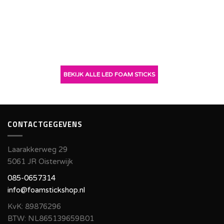
Sinds kort ervaring van een snelle levering, en ook is er een snelle
reactie als iets niet op voorraad is,heel fijn dan weet je waar je aan
toe bent!!
Dorpshuis de Boxhof
BEKIJK ALLE LED FOAM STICKS
CONTACTGEGEVENS
Laarakkerweg 29
5061 JR Oisterwijk
085-0657314
info@foamstickshop.nl
KvK: 89876296
BTW: NL865139659B01