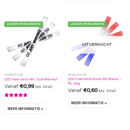
LAAGSTE PRIJSGARANTIE
LAAGSTE PRIJSGARANTIE
UITVERKOCHT
FOAM STICKS
FOAM STICKS
LED Foamstick Rood Wit Blauw –
LED foam stick Wit “Just Married”
NL vlag
Vanaf
€
0,99
(ex. btw)
Vanaf
€
0,60
(ex. btw)
Waardering
MEER INFORMATIE »
5.00
uit 5
MEER INFORMATIE »