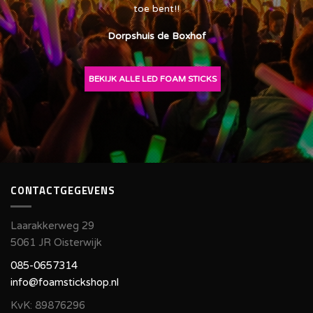
toe bent!!
Dorpshuis de Boxhof
BEKIJK ALLE LED FOAM STICKS
CONTACTGEGEVENS
Laarakkerweg 29
5061 JR Oisterwijk
085-0657314
info@foamstickshop.nl
KvK: 89876296