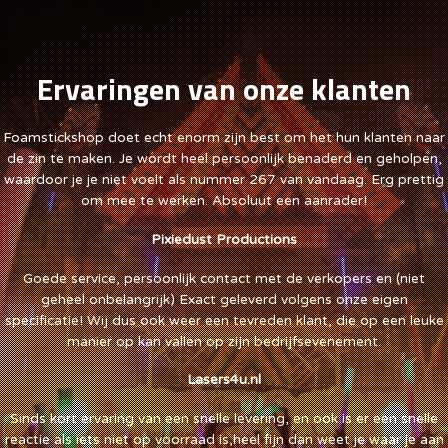
Ervaringen van onze klanten
Foamstickshop doet echt enorm zijn best om het hun klanten naar
de zin te maken. Je wordt heel persoonlijk benaderd en geholpen,
waardoor je je niet voelt als nummer 267 van vandaag. Erg prettig
om mee te werken. Absoluut een aanrader!
Pixiedust Productions
Goede service, persoonlijk contact met de verkopers en (niet
geheel onbelangrijk) Exact geleverd volgens onze eigen
specificatie! Wij dus ook weer een tevreden klant, die op een leuke
manier op kan vallen op zijn bedrijfsevenement.
Lasers4u.nl
Sinds kort ervaring van een snelle levering, en ook is er een snelle
reactie als iets niet op voorraad is,heel fijn dan weet je waar je aan