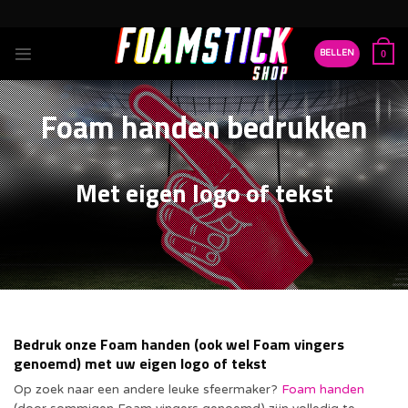
Ga
naar
inhoud
BELLEN
0
Foam handen bedrukken
Met eigen logo of tekst
Bedruk onze Foam handen (ook wel Foam vingers
genoemd) met uw eigen logo of tekst
Op zoek naar een andere leuke sfeermaker?
Foam handen