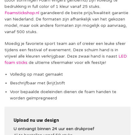
(door sommigen Foam vingers genoemd) zijn volledig te
bedrukking in full color of 1 kleur vanaf 25 stuks.
Foamstickshop.nl
garandeerd de beste prijs/kwaliteit garantie
van Nederland. De formaten zijn afhankelijk van het gekozen
model, maar ook andere formaten zijn mogelijk op aanvraag,
vanaf 500 stuks.
Moedig je favoriete sport team aan of creëer een leuke sfeer
tijdens een festival of evenement. Deze schuim hand is in
vrijwel alle kleuren verkrijgbaar. Deze zwaai hand is naast
LED
foam sticks
de ultieme sfeermaker voor elk feestje!
Volledig op maat gemaakt
Beschrijfbaar met (krijt)stift
Voor bepaalde doeleinden dienen de foam handen te
worden geïmpregneerd
Upload nu uw design
U ontvangt binnen 24 uur een drukproef