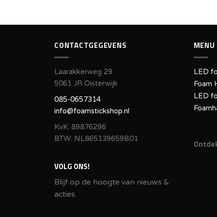
CONTACTGEGEVENS
MENU
Laarakkerweg 29
LED fo
5061 JR Oisterwijk
Foam 
LED fo
085-0657314
Foamh
info@foamstickshop.nl
KvK: 89876296
BTW: NL865139659B01
Ontdek
VOLG ONS!
Blijf op de hoogte van nieuws &
acties.