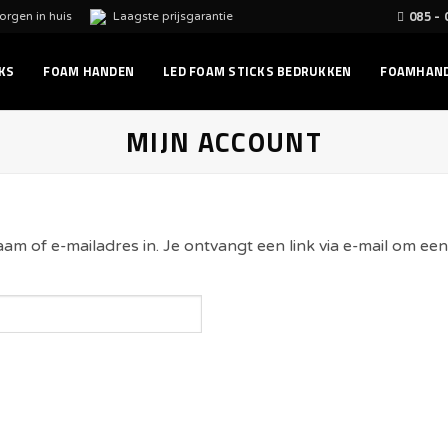
085 -
rgen in huis
Laagste prijsgarantie
KS
FOAM HANDEN
LED FOAM STICKS BEDRUKKEN
FOAMHAND
MIJN ACCOUNT
 of e-mailadres in. Je ontvangt een link via e-mail om een