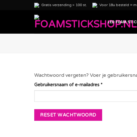
Ga
Gratis verzending > 100 st.
Voor 18u besteld = mo
naar
inhoud
LED FOAM STIC
Wachtwoord vergeten? Voer je gebruikersnaam
Vereist
Gebruikersnaam of e-mailadres
*
RESET WACHTWOORD