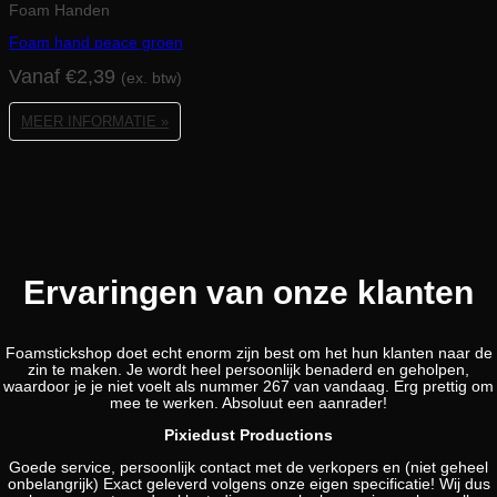
Foam Handen
Foam hand peace groen
Vanaf
€
2,39
(ex. btw)
MEER INFORMATIE »
Ervaringen van onze klanten
Foamstickshop doet echt enorm zijn best om het hun klanten naar de
zin te maken. Je wordt heel persoonlijk benaderd en geholpen,
waardoor je je niet voelt als nummer 267 van vandaag. Erg prettig om
mee te werken. Absoluut een aanrader!
Pixiedust Productions
Goede service, persoonlijk contact met de verkopers en (niet geheel
onbelangrijk) Exact geleverd volgens onze eigen specificatie! Wij dus