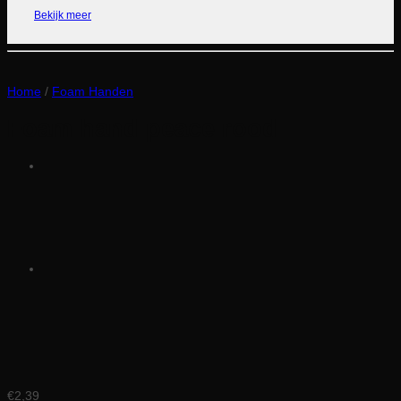
Bekijk meer
Home
/
Foam Handen
Foam hand peace rood
€
2,39