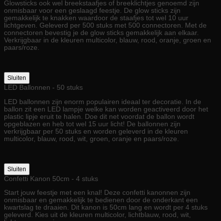
Glowsticks ook wel breekstaafjes of breeklichtjes genoemd zijn
onmisbaar voor een geslaagd feestje. De glow sticks zijn
gemakkelijk te knakken waardoor de staafjes tot wel 10 uur
lichtgeven. Geleverd per 500 stuks met 500 connectoren. Met de
connectoren bevestig je de glow sticks gemakkelijk aan elkaar.
Verkrijgbaar in de kleuren multicolor, blauw, rood, oranje, groen en
paars/roze.
Sluiten
LED Ballonnen - 50 stuks
LED ballonnen zijn enorm populairen ideaal ter decoratie. In de
ballon zit een LED lampje welke kan worden geactiveerd door het
plastic lipje eruit te halen. Doe dit net voordat de ballon wordt
opgeblazen en heb tot wel 15 uur licht! De ballonnen zijn
verkrijgbaar per 50 stuks en worden geleverd in de kleuren
multicolor, blauw, rood, wit, groen, oranje en paars/roze.
Sluiten
Confetti Kanon 50cm - 4 stuks
Start jouw feestje met een knal! Deze confetti kanonnen zijn
onmisbaar en gemakkelijk te bedienen door de onderkant een
kwartslag te draaien. Dit kanon is 50cm lang en wordt per 4 stuks
geleverd. Kies uit de kleuren multicolor, lichtblauw, rood, wit,