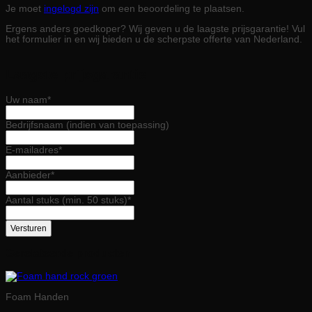
Je moet
ingelogd zijn
om een beoordeling te plaatsen.
Ergens anders goedkoper? Wij geven u de laagste prijsgarantie! Vul
het formulier in en wij bieden u de scherpste offerte van Nederland.
Laagste prijsgarantie
Uw naam
Bedrijfsnaam (indien van toepassing)
E-mailadres
Aanbieder
Aantal stuks (min. 50 stuks)
Gerelateerde producten
Foam Handen