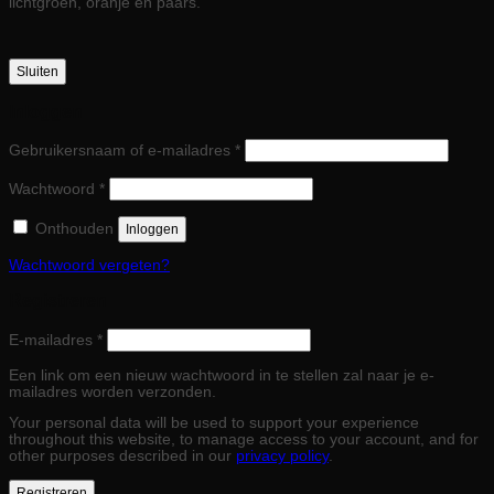
lichtgroen, oranje en paars.
Sluiten
Inloggen
Vereist
Gebruikersnaam of e-mailadres
*
Vereist
Wachtwoord
*
Onthouden
Inloggen
Wachtwoord vergeten?
Registreren
Vereist
E-mailadres
*
Een link om een nieuw wachtwoord in te stellen zal naar je e-
mailadres worden verzonden.
Your personal data will be used to support your experience
throughout this website, to manage access to your account, and for
other purposes described in our
privacy policy
.
Registreren