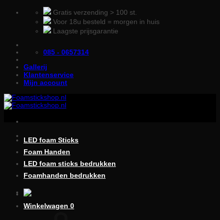
Ga
Gratis verzending > 100 st.
naar
Voor 18u besteld = morgen in huis
inhoud
Laagste prijsgarantie
085 - 0657314
Gallerij
Klantenservice
Mijn account
LED foam Sticks
Foam Handen
LED foam sticks bedrukken
Foamhanden bedrukken
Winkelwagen
0