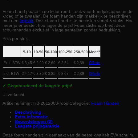
Foam hand peace in de kleur rood. Leuk voor handjeklappen in de
kroeg of te zwaaien. De foam handen zijn makkelijk te beschrijven
met een
krijtstift
. Deze foam hand is te bestellen vanaf 5 stuks. Hoe
meer je er bestelt hoe lager de prijs! Foamstickshop biedt deze
schuimhanden exclusief in lage aantallen zonder bedrukking.
Prijs per stuk:
5-10
10-50
50-100
100-250
250-500
Meer?
Excl. BTW
€ 3,45
€ 2,99
€ 2,69
€ 2,54
€ 2,39
Offerte
Incl. BTW
€ 4,17
€ 3,86
€ 3,25
€ 3,07
€ 2,89
Offerte
✓ Gegarandeerd de laagste prijs!
Uitverkocht
Artikelnummer:
HB-2012003-rood
Categorie:
Foam Handen
Beschrijving
Extra informatie
Beoordelingen (0)
Laagste prijsgarantie
Onze foam handen zijn gemaakt van de beste kwaliteit EVA schuim.