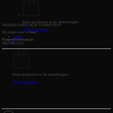
Geen producten in de winkelwagen.
VRAGEN OVER DEZE FOAMSTICK?
Terug naar winkel
Wij staan voor u klaar!
bellen
Foamstickshop.nl
0
085-0657314
Winkelwagen
Geen producten in de winkelwagen.
Terug naar winkel