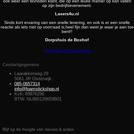
ook weer een tevreden klant, die op een leuke manier op kan vallen
op zijn bedrijfsevenement.
Lasers4u.nl
Sinds kort ervaring van een snelle levering, en ook is er een snelle
reactie als iets niet op voorraad is,heel fijn dan weet je waar je aan toe
bent!!
Dorpshuis de Boxhof
Bekijk alle LED Foam sticks
Contactgegevens
Laarakkerweg 29
5061 JR Oisterwijk
085-0657314
info@foamstickshop.nl
KvK: 89876296
BTW: NL865139659B01
VOLG ONS!
Blijf op de hoogte van nieuws & acties.