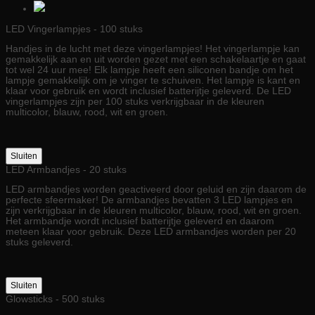
LED Vingerlampjes - 100 stuks
Handjes in de lucht met deze vingerlampjes! Het vingerlampje kan
gemakkelijk aan en uit worden gezet met een schakelaartje en gaat
tot wel 24 uur mee! Elk lampje heeft een siliconen bandje om het
lampje gemakkelijk om je vinger te schuiven. Het lampje is kant en
klaar voor gebruik en wordt inclusief batterijtje geleverd. De LED
vingerlampjes zijn per 100 stuks verkrijgbaar in de kleuren
multicolor, blauw, rood, wit en groen.
Sluiten
LED Armbandjes - 20 stuks
LED armbandjes worden geactiveerd door geluid en zijn daarom de
perfecte sfeermaker! De armbandjes bevatten 3 LED lampjes en
zijn verkrijgbaar in de kleuren multicolor, blauw, rood, wit en groen.
Het armbandje wordt inclusief batterijtje geleverd en daarom
meteen klaar voor gebruik. Deze LED armbandjes worden per 20
stuks geleverd.
Sluiten
Glowsticks - 500 stuks