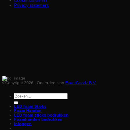
Cookie statement
Privacy statement
©Copyright 2026 | Onderdeel van
EventGoodz B.V.
Zoeken
naar:
LED foam Sticks
Foam Handen
LED foam sticks bedrukken
Foamhanden bedrukken
Inloggen