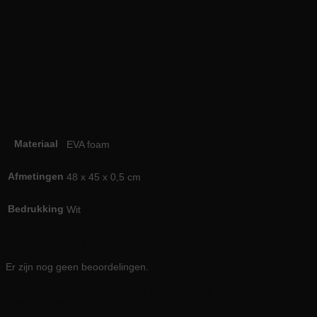
Materiaal
EVA foam
Afmetingen
48 x 45 x 0,5 cm
Bedrukking
Wit
Beoordelingen
Er zijn nog geen beoordelingen.
Wees de eerste om “Foam hand peace rood” te
beoordelen