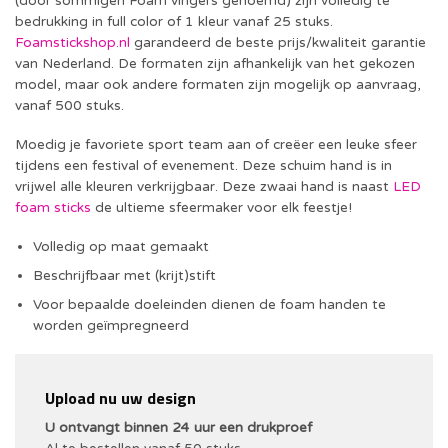
(door sommigen Foam vingers genoemd) zijn volledig te
bedrukking in full color of 1 kleur vanaf 25 stuks.
Foamstickshop.nl
garandeerd de beste prijs/kwaliteit garantie
van Nederland. De formaten zijn afhankelijk van het gekozen
model, maar ook andere formaten zijn mogelijk op aanvraag,
vanaf 500 stuks.
Moedig je favoriete sport team aan of creëer een leuke sfeer
tijdens een festival of evenement. Deze schuim hand is in
vrijwel alle kleuren verkrijgbaar. Deze zwaai hand is naast
LED
foam sticks
de ultieme sfeermaker voor elk feestje!
Volledig op maat gemaakt
Beschrijfbaar met (krijt)stift
Voor bepaalde doeleinden dienen de foam handen te
worden geïmpregneerd
Upload nu uw design
U ontvangt binnen 24 uur een drukproef